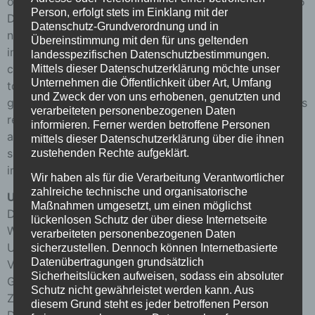
our own content on these pages in accordance with § 5
Person, erfolgt stets im Einklang mit der
DDG and general laws. According to § 5 DDG we are
Datenschutz-Grundverordnung und in
not obliged to monitor transmitted or stored
Übereinstimmung mit den für uns geltenden
information from third parties or to investigate
landesspezifischen Datenschutzbestimmungen.
circumstances that indicate illegal activity. Obligations
Mittels dieser Datenschutzerklärung möchte unser
Unternehmen die Öffentlichkeit über Art, Umfang
to remove or block the use of information according to
und Zweck der von uns erhobenen, genutzten und
general laws remain unaffected. However, liability in this
verarbeiteten personenbezogenen Daten
respect is only possible from the time of knowledge of
informieren. Ferner werden betroffene Personen
a concrete infringement. If we become aware of any
mittels dieser Datenschutzerklärung über die ihnen
such violations, we will remove the content in question
zustehenden Rechte aufgeklärt.
immediately.
Wir haben als für die Verarbeitung Verantwortlicher
zahlreiche technische und organisatorische
Urheberrecht
Maßnahmen umgesetzt, um einen möglichst
Die durch die Seitenbetreiber erstellten Inhalte und
lückenlosen Schutz der über diese Internetseite
Werke auf diesen Seiten unterliegen dem deutschen
verarbeiteten personenbezogenen Daten
Urheberrecht. Die Vervielfältigung, Bearbeitung,
sicherzustellen. Dennoch können Internetbasierte
Datenübertragungen grundsätzlich
Verbreitung und jede Art der Verwertung außerhalb der
Sicherheitslücken aufweisen, sodass ein absoluter
Grenzen des Urheberrechtes bedürfen der schriftlichen
Schutz nicht gewährleistet werden kann. Aus
Zustimmung des jeweiligen Autors bzw. Erstellers.
diesem Grund steht es jeder betroffenen Person