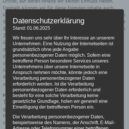
Dritter, auf deren Inhalte wir keinen Einfluss haben.
Deshalb können wir für diese fremden Inhalte auch
keine Gewähr übernehmen. Für die Inhalte der verlinkten
Datenschutzerklärung
Seiten ist stets der jeweilige Anbieter oder Betreiber der
Stand: 01.06.2025
Seiten verantwortlich. Die verlinkten Seiten wurden zum
Zeitpunkt der Verlinkung auf mögliche Rechtsverstöße
Wir freuen uns sehr über Ihr Interesse an unserem
überprüft. Rechtswidrige Inhalte waren zum Zeitpunkt
Unternehmen. Eine Nutzung der Internetseiten ist
der Verlinkung nicht erkennbar. Eine permanente
grundsätzlich ohne jede Angabe
personenbezogener Daten möglich. Sofern eine
inhaltliche Kontrolle der verlinkten Seiten ist jedoch
betroffene Person besondere Services unseres
ohne konkrete Anhaltspunkte einer Rechtsverletzung
Unternehmens über unsere Internetseite in
nicht zumutbar. Bei Bekanntwerden von
Anspruch nehmen möchte, könnte jedoch eine
Rechtsverletzungen werden wir derartige Links
Verarbeitung personenbezogener Daten
umgehend entfernen.
erforderlich werden. Ist die Verarbeitung
personenbezogener Daten erforderlich und
Haftung für Inhalt:
besteht für eine solche Verarbeitung keine
gesetzliche Grundlage, holen wir generell eine
The contents of our pages were created with the
Einwilligung der betroffenen Person ein.
greatest care. However, we cannot assume any liability
for the correctness, completeness and topicality of the
Die Verarbeitung personenbezogener Daten,
contents. As a service provider, we are responsible for
beispielsweise des Namens, der Anschrift, E-Mail-
Adresse oder Telefonnummer einer betroffenen