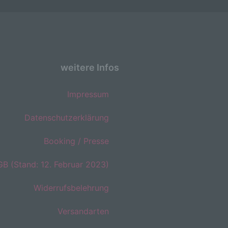
die
oder
tung.
weitere Infos
er
ung
Impressum
Datenschutzerklärung
Booking / Presse
B (Stand: 12. Februar 2023)
hen,
ng,
essen,
Widerrufsbelehrung
ser
Versandarten