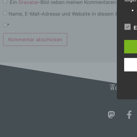
Ein
Gravatar
-Bild neben meinen Kommentaren anzeigen
Name, E-Mail-Adresse und Website in diesem Browser 
*
E
Wo wi