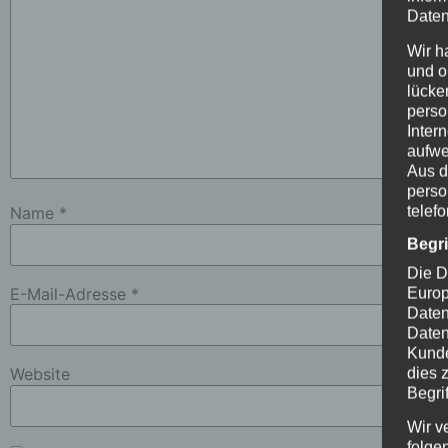
Daten
Wir h
und o
lücke
perso
Inter
aufwe
Aus d
perso
telef
Name
*
Begr
Die D
E-Mail-Adresse
*
Europ
Daten
Daten
Kunde
Website
dies 
Begrif
Wir v
folge