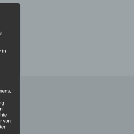
e
 in
mens,
ng
en
chte
r von
ten