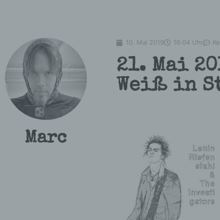
10. Mai 2019
16:04 Uhr
Ke
21. Mai 20
Weiß in S
Marc