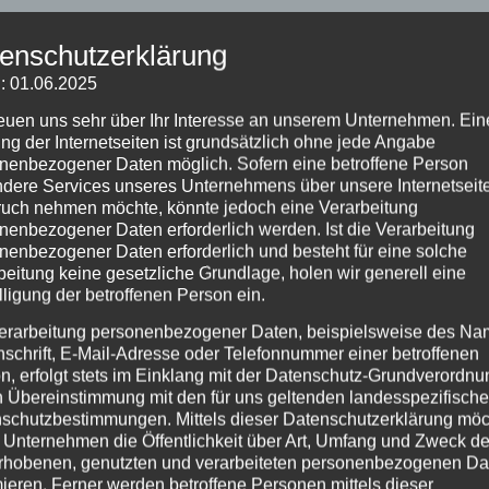
enschutzerklärung
: 01.06.2025
reuen uns sehr über Ihr Interesse an unserem Unternehmen. Ein
ng der Internetseiten ist grundsätzlich ohne jede Angabe
nenbezogener Daten möglich. Sofern eine betroffene Person
dere Services unseres Unternehmens über unsere Internetseite
uch nehmen möchte, könnte jedoch eine Verarbeitung
nenbezogener Daten erforderlich werden. Ist die Verarbeitung
nenbezogener Daten erforderlich und besteht für eine solche
beitung keine gesetzliche Grundlage, holen wir generell eine
lligung der betroffenen Person ein.
erarbeitung personenbezogener Daten, beispielsweise des Na
nschrift, E-Mail-Adresse oder Telefonnummer einer betroffenen
n, erfolgt stets im Einklang mit der Datenschutz-Grundverordnu
n Übereinstimmung mit den für uns geltenden landesspezifisch
che Felder sind mit
*
markiert
schutzbestimmungen. Mittels dieser Datenschutzerklärung mö
 Unternehmen die Öffentlichkeit über Art, Umfang und Zweck de
rhobenen, genutzten und verarbeiteten personenbezogenen Da
mieren. Ferner werden betroffene Personen mittels dieser