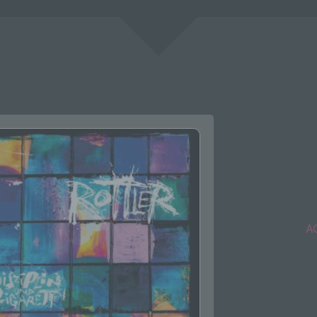
das Erfassen, die Organisation, das Ordnen, die Speicherung, 
Anpassung oder Veränderung, das Auslesen, das Abfragen, die
Verwendung, die Offenlegung durch Übermittlung, Verbreitung 
eine andere Form der Bereitstellung, den Abgleich oder die
Verknüpfung, die Einschränkung, das Löschen oder die Vernich
d) Einschränkung der Verarbeitung
Einschränkung der Verarbeitung ist die Markierung gespeichert
personenbezogener Daten mit dem Ziel, ihre künftige Verarbeit
einzuschränken.
e) Profiling
Profiling ist jede Art der automatisierten Verarbeitung
personenbezogener Daten, die darin besteht, dass diese
personenbezogenen Daten verwendet werden, um bestimmte
AG
persönliche Aspekte, die sich auf eine natürliche Person bezie
zu bewerten, insbesondere, um Aspekte bezüglich Arbeitsleistu
wirtschaftlicher Lage, Gesundheit, persönlicher Vorlieben, Inter
Zuverlässigkeit, Verhalten, Aufenthaltsort oder Ortswechsel die
natürlichen Person zu analysieren oder vorherzusagen.
f) Pseudonymisierung