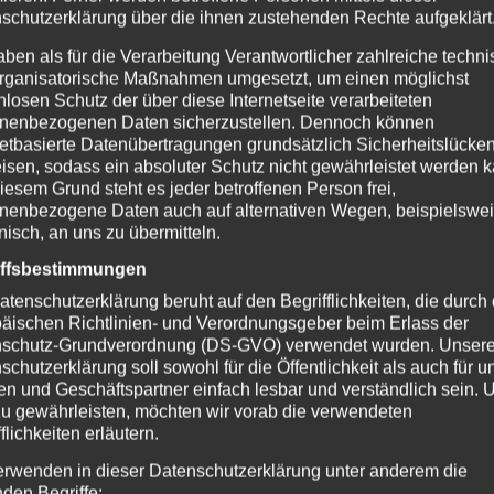
schutzerklärung über die ihnen zustehenden Rechte aufgeklärt
aben als für die Verarbeitung Verantwortlicher zahlreiche techn
rganisatorische Maßnahmen umgesetzt, um einen möglichst
nlosen Schutz der über diese Internetseite verarbeiteten
nenbezogenen Daten sicherzustellen. Dennoch können
netbasierte Datenübertragungen grundsätzlich Sicherheitslücke
isen, sodass ein absoluter Schutz nicht gewährleistet werden k
iesem Grund steht es jeder betroffenen Person frei,
nenbezogene Daten auch auf alternativen Wegen, beispielswe
onisch, an uns zu übermitteln.
iffsbestimmungen
atenschutzerklärung beruht auf den Begrifflichkeiten, die durch
äischen Richtlinien- und Verordnungsgeber beim Erlass der
schutz-Grundverordnung (DS-GVO) verwendet wurden. Unser
schutzerklärung soll sowohl für die Öffentlichkeit als auch für u
n und Geschäftspartner einfach lesbar und verständlich sein.
zu gewährleisten, möchten wir vorab die verwendeten
flichkeiten erläutern.
erwenden in dieser Datenschutzerklärung unter anderem die
nden Begriffe: