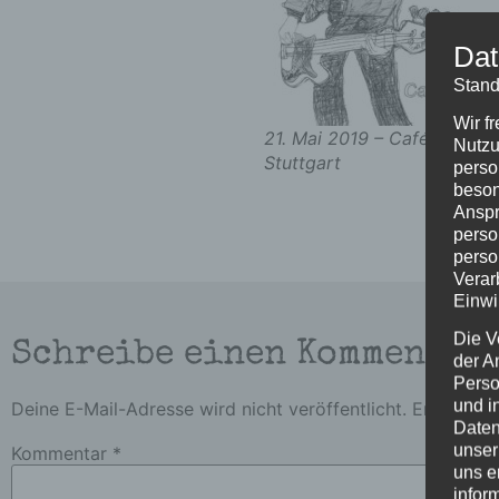
Dat
Stand
Wir f
21. Mai 2019 – Café Weiß,
Nutzu
Stuttgart
perso
beson
Anspr
perso
perso
Verar
Einwi
Die V
Schreibe einen Kommentar
der A
Perso
und i
Deine E-Mail-Adresse wird nicht veröffentlicht.
Erforderli
Daten
unser
Kommentar
*
uns e
infor